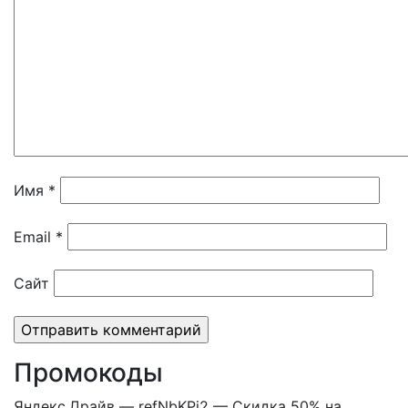
Имя
*
Email
*
Сайт
Промокоды
Яндекс.Драйв — refNbKPi2 — Скидка 50% на