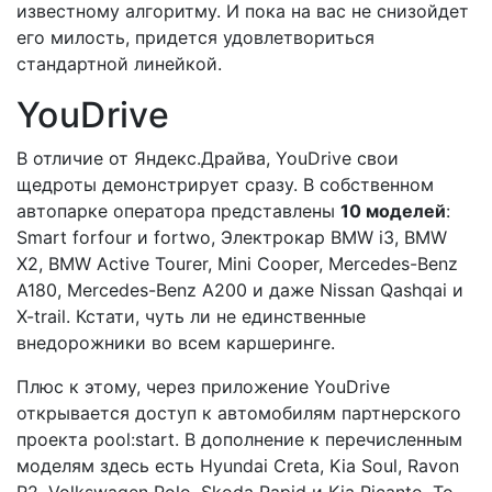
известному алгоритму. И пока на вас не снизойдет
его милость, придется удовлетвориться
стандартной линейкой.
YouDrive
В отличие от Яндекс.Драйва, YouDrive свои
щедроты демонстрирует сразу. В собственном
автопарке оператора представлены
10 моделей
:
Smart forfour и fortwo, Электрокар BMW i3, BMW
X2, BMW Active Tourer, Mini Cooper, Mercedes-Benz
A180, Mercedes-Benz A200 и даже Nissan Qashqai и
X-trail. Кстати, чуть ли не единственные
внедорожники во всем каршеринге.
Плюс к этому, через приложение YouDrive
открывается доступ к автомобилям партнерского
проекта pool:start. В дополнение к перечисленным
моделям здесь есть Hyundai Creta, Kia Soul, Ravon
R2, Volkswagen Polo, Skoda Rapid и Kia Picanto. То