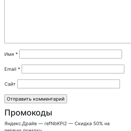
Имя
*
Email
*
Сайт
Промокоды
Яндекс.Драйв — refNbKPi2 — Скидка 50% на
первую поездку