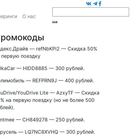
еринги
О нас
ромокоды
декс.Драйв — refNbKPi2 — Скидка 50%
 первую поездку
lkaCar — HIDD8885 — 300 рублей.
лимобиль — REFPRN9J — 400 рублей.
uDrive/YouDrive Lite — AzxyTF — Скидка
% на первую поездку (но не более 500
блей).
ntmee — CH849278 — 250 рублей.
русель — LQ7NC8XVHQ — 300 рублей.