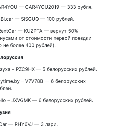
AR4YOU — CAR4YOU2019 — 333 рубля.
-Bi.car — SISGUQ — 100 рублей.
entCar — KUZPTA — вернут 50%
нусами от стоимости первой поездки
о не более 400 рублей).
елоруссия
зуха – PZC9HX — 5 белорусских рублей.
ytime.by – V7V78B — 6 белорусских
блей.
llo – JXVGMK — 6 белорусских рублей.
узия
Car — RHY6VJ — 3 лари.