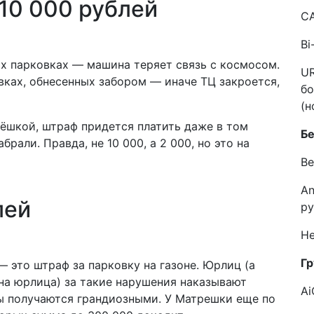
 10 000 рублей
C
Bi
ых парковках — машина теряет связь с космосом.
UR
вках, обнесенных забором — иначе ТЦ закроется,
бо
(н
рёшкой, штраф придется платить даже в том
Б
брали. Правда, не 10 000, а 2 000, но это на
Ве
An
лей
ру
He
Гр
 это штраф за парковку на газоне. Юрлиц (а
на юрлица) за такие нарушения наказывают
Ai
ы получаются грандиозными. У Матрешки еще по