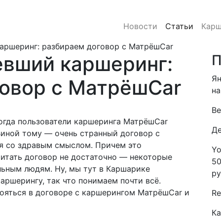
Новости
Статьи
Карш
аршеринг: разбираем договор с МатрёшCar
вший каршеринг:
П
Ян
овор с МатрёшCar
на
Be
когда пользователи каршеринга МатрёшCar
Де
Виной тому — очень странный договор с
ся со здравым смыслом. Причем это
Yo
читать договор не достаточно — некоторые
50
ьным людям. Ну, мы тут в Каршарике
ру
аршерингу, так что понимаем почти всё.
ояться в договоре с каршерингом МатрёшCar и
Re
Ка