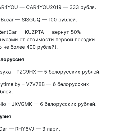
AR4YOU — CAR4YOU2019 — 333 рубля.
-Bi.car — SISGUQ — 100 рублей.
entCar — KUZPTA — вернут 50%
нусами от стоимости первой поездки
о не более 400 рублей).
елоруссия
зуха – PZC9HX — 5 белорусских рублей.
ytime.by – V7V78B — 6 белорусских
блей.
llo – JXVGMK — 6 белорусских рублей.
узия
Car — RHY6VJ — 3 лари.