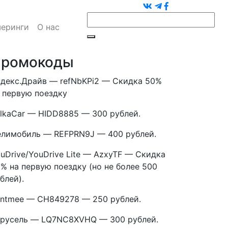
еринги
О нас
ромокоды
декс.Драйв — refNbKPi2 — Скидка 50%
 первую поездку
lkaCar — HIDD8885 — 300 рублей.
лимобиль — REFPRN9J — 400 рублей.
uDrive/YouDrive Lite — AzxyTF — Скидка
% на первую поездку (но не более 500
блей).
ntmee — CH849278 — 250 рублей.
русель — LQ7NC8XVHQ — 300 рублей.