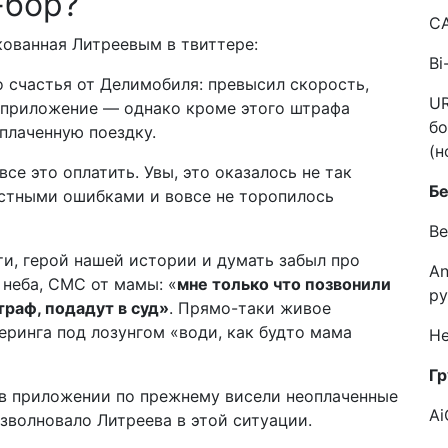
-бор?
C
кованная Литреевым в твиттере:
Bi
 счастья от Делимобиля: превысил скорость,
UR
в приложение — однако кроме этого штрафа
бо
плаченную поездку.
(н
се это оплатить. Увы, это оказалось не так
Б
естными ошибками и вовсе не торопилось
Ве
и, герой нашей истории и думать забыл про
An
 неба, СМС от мамы: «
мне только что позвонили
ру
траф, подадут в суд»
. Прямо-таки живое
ринга под лозунгом «води, как будто мама
He
Гр
 в приложении по прежнему висели неоплаченные
Ai
взволновало Литреева в этой ситуации.