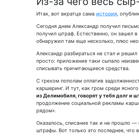
Из-за чего весь сыр
Итак, вот вкратце сама
история
, опубли
Се
годня днем Александр получил письмо
получил штраф. Естественно, он зашел 
обнаружил там еще несколько, плюс нео
Александр разбираться не стал и решил в
просто: приложение таки сыпало неизв
списывать причитающиеся средства.
С грехом пополам оплатив задолженност
каршеринг. И тут, как гром среди ясного
из Делимобиля, говорят у тебя долг и ш
продолжение социальной рекламы карше
рядом».
Оказалось, списание так и не прошло —
штрафы. Вот только это последнее, что 