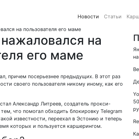
Новости
Статьи
Карш
вался на пользователя его маме
нажаловался на
П
Ян
теля его маме
на
Be
л, причем посерьезнее предыдущих. В этот раз
Де
сти своего пользователя никому иному, как его
Yo
50
стал Александр Литреев, создатель
прокси-
ру
я тем, что помогал обходить блокировку Telegram
 такой известности, переехал в Эстонию и теперь
Re
ремя которых и пользуется каршерингом.
Ка