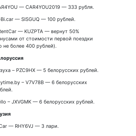
AR4YOU — CAR4YOU2019 — 333 рубля.
-Bi.car — SISGUQ — 100 рублей.
entCar — KUZPTA — вернут 50%
нусами от стоимости первой поездки
о не более 400 рублей).
елоруссия
зуха – PZC9HX — 5 белорусских рублей.
ytime.by – V7V78B — 6 белорусских
блей.
llo – JXVGMK — 6 белорусских рублей.
узия
Car — RHY6VJ — 3 лари.