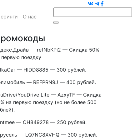
еринги
О нас
ромокоды
декс.Драйв — refNbKPi2 — Скидка 50%
 первую поездку
lkaCar — HIDD8885 — 300 рублей.
лимобиль — REFPRN9J — 400 рублей.
uDrive/YouDrive Lite — AzxyTF — Скидка
% на первую поездку (но не более 500
блей).
ntmee — CH849278 — 250 рублей.
русель — LQ7NC8XVHQ — 300 рублей.