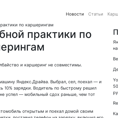
Новости
Статьи
Карш
практики по каршерингам
бной практики по
П
Ян
ерингам
на
Be
олбайство и каршеринг не совместимы.
Де
Yo
машину Яндекс.Драйва. Выбрал, сел, поехал — и
50
ось 10% зарядки. Водитель по быстрому решил
ру
 не успел — мобильный сдох раньше, чем тот
Re
автомобиль открытым и поехал домой своим
Ка
зетки, поставил телефон на зарядку, включил его