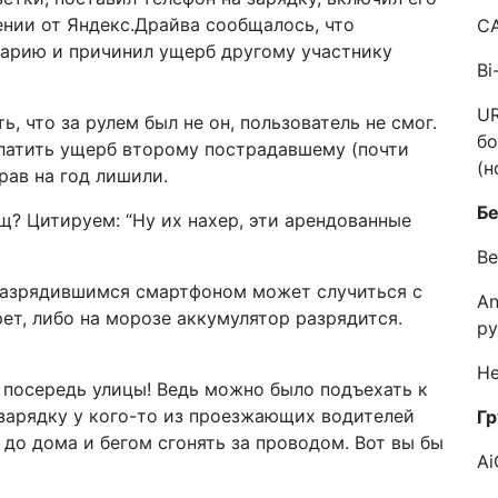
ении от Яндекс.Драйва сообщалось, что
C
варию и причинил ущерб другому участнику
Bi
UR
ь, что за рулем был не он, пользователь не смог.
бо
платить ущерб второму пострадавшему (почти
(н
прав на год лишили.
Б
щ? Цитируем: “Ну их нахер, эти арендованные
Ве
 разрядившимся смартфоном может случиться с
An
ет, либо на морозе аккумулятор разрядится.
ру
He
 посередь улицы! Ведь можно было подъехать к
 зарядку у кого-то из проезжающих водителей
Гр
 до дома и бегом сгонять за проводом.
Вот вы бы
Ai