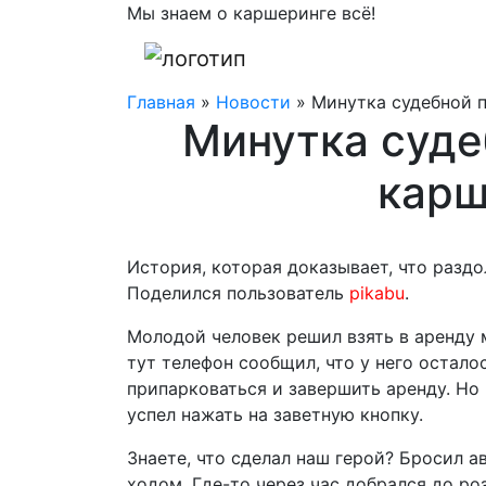
Мы знаем о каршеринге всё!
Главная
»
Новости
»
Минутка судебной 
Минутка суде
карш
История, которая доказывает, что разд
Поделился пользователь
pikabu
.
Молодой человек решил взять в аренду 
тут телефон сообщил, что у него остал
припарковаться и завершить аренду. Но
успел нажать на заветную кнопку.
Знаете, что сделал наш герой? Бросил 
ходом. Где-то через час добрался до ро