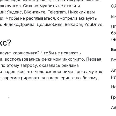
аккаунтов. Сильно мудрить не стали и
C
: Яндекс, ВКонтакте, Telegram. Никаких вам
Bi
ни. Чтобы не расплываться, смотрели аккаунты
 Яндекс.Драйва, Делимобиля, BelkaCar, YouDrive
UR
бо
(н
кс?
Б
каунт каршеринга”. Чтобы не искажать
а, воспользовались режимом инкогнито. Первая
Ве
по этому запросу, оказалась реклама
An
и надеяться, что человек воспримет рекламу как
ру
т зарегистрироваться в каршеринге по-белому.
He
Гр
Ai