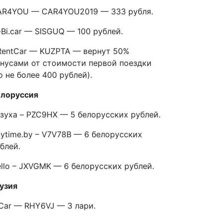
AR4YOU — CAR4YOU2019 — 333 рубля.
-Bi.car — SISGUQ — 100 рублей.
entCar — KUZPTA — вернут 50%
нусами от стоимости первой поездки
о не более 400 рублей).
елоруссия
зуха – PZC9HX — 5 белорусских рублей.
ytime.by – V7V78B — 6 белорусских
блей.
llo – JXVGMK — 6 белорусских рублей.
узия
Car — RHY6VJ — 3 лари.