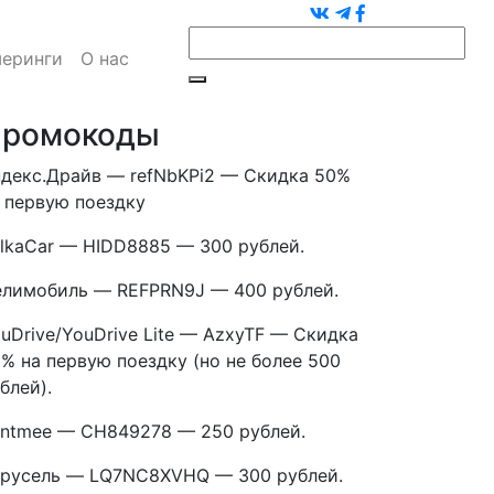
еринги
О нас
ромокоды
декс.Драйв — refNbKPi2 — Скидка 50%
 первую поездку
lkaCar — HIDD8885 — 300 рублей.
лимобиль — REFPRN9J — 400 рублей.
uDrive/YouDrive Lite — AzxyTF — Скидка
% на первую поездку (но не более 500
блей).
ntmee — CH849278 — 250 рублей.
русель — LQ7NC8XVHQ — 300 рублей.