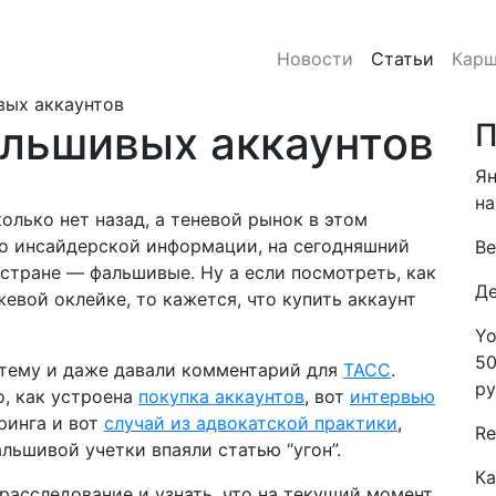
Новости
Статьи
Карш
вых аккаунтов
льшивых аккаунтов
П
Ян
на
олько нет назад, а теневой рынок в этом
По инсайдерской информации, на сегодняшний
Be
 стране — фальшивые. Ну а если посмотреть, как
Де
евой оклейке, то кажется, что купить аккаунт
Yo
50
 тему и даже давали комментарий для
ТАСС
.
ру
о, как устроена
покупка аккаунтов
, вот
интервью
ринга и вот
случай из адвокатской практики
,
Re
льшивой учетки впаяли статью “угон”.
Ка
асследование и узнать, что на текущий момент