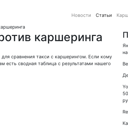
Новости
Статьи
Карш
 каршеринга
против каршеринга
П
Ян
на
в для сравнения такси с каршерингом. Если кому
там есть сводная таблица с результатами нашего
Be
Де
Yo
50
ру
Re
Ка