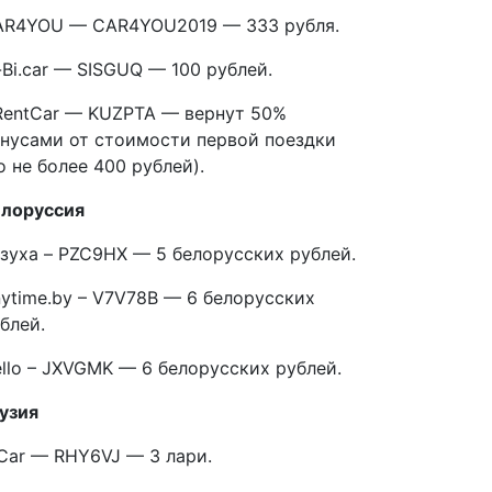
AR4YOU — CAR4YOU2019 — 333 рубля.
-Bi.car — SISGUQ — 100 рублей.
entCar — KUZPTA — вернут 50%
нусами от стоимости первой поездки
о не более 400 рублей).
елоруссия
зуха – PZC9HX — 5 белорусских рублей.
ytime.by – V7V78B — 6 белорусских
блей.
llo – JXVGMK — 6 белорусских рублей.
узия
Car — RHY6VJ — 3 лари.