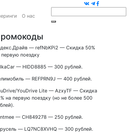
еринги
О нас
ромокоды
декс.Драйв — refNbKPi2 — Скидка 50%
 первую поездку
lkaCar — HIDD8885 — 300 рублей.
лимобиль — REFPRN9J — 400 рублей.
uDrive/YouDrive Lite — AzxyTF — Скидка
% на первую поездку (но не более 500
блей).
ntmee — CH849278 — 250 рублей.
русель — LQ7NC8XVHQ — 300 рублей.