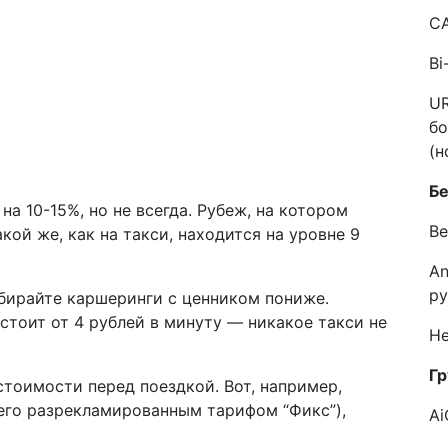
C
Bi
UR
бо
(н
Б
а 10-15%, но не всегда. Рубеж, на котором
Ве
ой же, как на такси, находится на уровне 9
An
ру
ыбирайте каршеринги с ценником пониже.
стоит от 4 рублей в минуту — никакое такси не
He
Гр
стоимости перед поездкой. Вот, например,
 его разрекламированным тарифом “Фикс”),
Ai