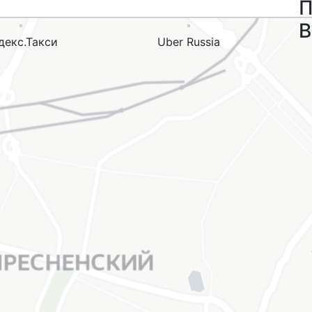
П
В
декс.Такси
Uber Russia